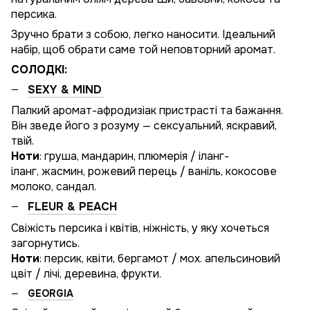
персика.
Зручно брати з собою, легко наносити. Ідеальний
набір, щоб обрати саме той неповторний аромат.
СОЛОДКІ:
SEXY & MIND
Палкий аромат-афродизіак пристрасті та бажання.
Він зведе його з розуму — сексуальний, яскравий,
твій.
Ноти
: груша, мандарин, плюмерія / іланг-
іланг, жасмин, рожевий перець / ваніль, кокосове
молоко, сандал.
FLEUR & PEACH
Свіжість персика і квітів, ніжність, у яку хочеться
загорнутись.
Ноти
: персик, квіти, бергамот / мох. апельсиновий
цвіт / лічі, деревина, фрукти.
GEORGIA