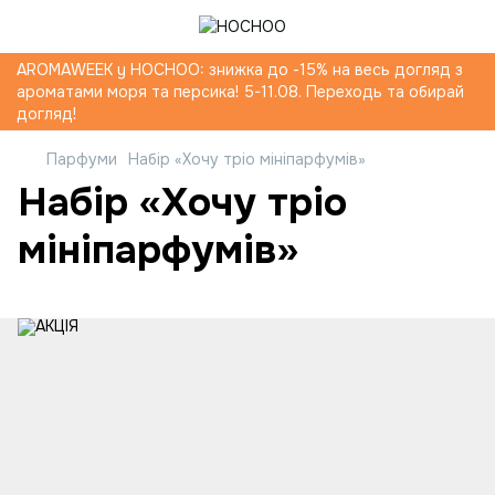
AROMAWEEK y HOCHOO: знижка до -15% на весь догляд з
ароматами моря та персика! 5-11.08. Переходь та обирай
догляд!
Парфуми
Набір «Хочу тріо мініпарфумів»
Набір «Хочу тріо
мініпарфумів»