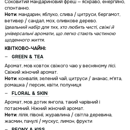
Соковитий мандариновий фреш — яскраво, енергійно,
спонтанно.
Ноти
: мандарин, яблуко, слива / цитруси, бергамот,
ветивер / сандал, мох, оливкове дерево.
Ідеальний набір для тих, хто любить чисті, свіжі й
універсальні аромати, що легко стають частиною
щоденного життя.
КВІТКОВО-ЧАЙНІ:
GREEN & TEA
Аромат, мов ковток свіжого чаю у весняному лісі.
Свіжий жіночий аромат.
Ноти
: конвалія, зелений чай, цитруси / ананас, м'ята,
ромашка / персик, квіти, полуниця
FLORAL & SKIN
Аромат, мов дотик янгола, такий чарівний і
потаємний. Ніжний жіночий аромат.
Ноти
: лілія, півонії, журавлина / світла деревина,
жасмин, пачулі / мускус, лимон, фрукти
PEONY & KISS