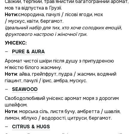
Cвіжий, терпкий, трав’янистий багатогранний аромат,
мов та відпустка в Грузії.
Ноти:
смородина, пачулі / лісові ягоди, мох
/ мускус, квіти, бергамот.
Ідеальний набір для тих, хто хоче солодких емоцій,
фруктового настрою і жіночної гри.
УНІСЕКС:
PURE & AURA
Аромат чистої шкіри після душу з припудреною
м’якістю білого жасмину.
Ноти
: айва, грейпфрут, пудра / жасмин, водяний
гіацинт, пачулі / ірис, амбра, мускус.
SEAWOOD
Свободолюбивий унісекс аромат моря з дорогим
шлейфом.
Ноти
: морська сіль, листя бучу, амбретта / шавлія,
лимон, яблуко / водорості, цитруси, бергамот.
CITRUS & HUGS