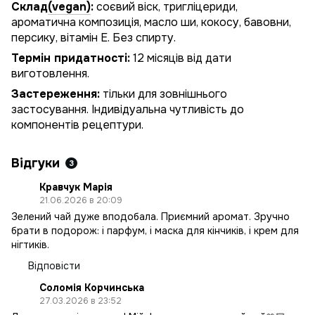
Склад
(vegan)
:
cоєвий віск, тригліцериди,
ароматична композиція, масло ши, кокосу, бавовни,
персику, вітамін Е. Без спирту.
Термін придатності:
12 місяців від дати
виготовлення.
Застереження:
тільки для зовнішнього
застосування. Індивідуальна чутливість до
компонентів рецептури.
Відгуки
3
Кравчук Марія
21.06.2026 в 20:09
Зелений чай дуже вподобала. Приємний аромат. Зручно
брати в подорож: і парфум, і маска для кінчиків, і крем для
нігтиків.
Відповісти
Соломія Корчинська
27.03.2026 в 23:52