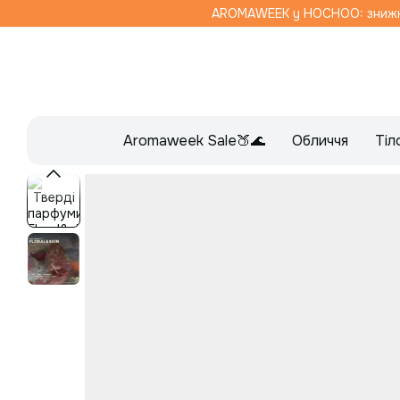
Перейти до основного контенту
AROMAWEEK y HOCHOO: знижка 
Aromaweek Sale🍑🌊
Обличчя
Тіл