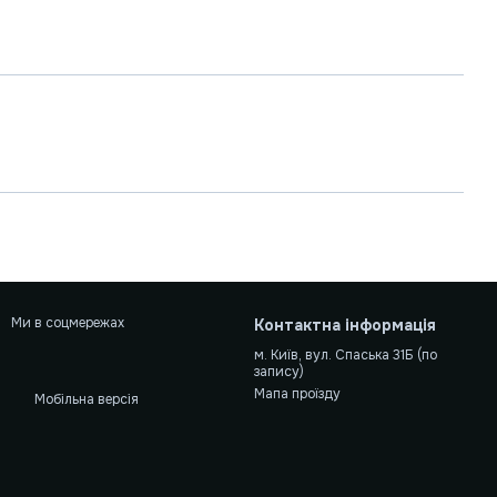
Ми в соцмережах
Контактна інформація
м. Київ, вул. Спаська 31Б (по
запису)
Мапа проїзду
Мобільна версія