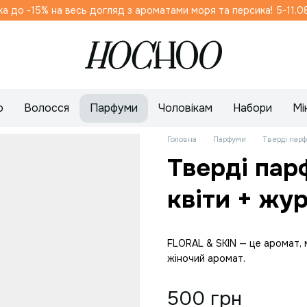
до -15% на весь догляд з ароматами моря та персика! 5-11.08
о
Волосся
Парфуми
Чоловікам
Набори
Мі
Головна
Парфуми
Тверді парф
Тверді парф
квіти + жу
FLORAL & SKIN — це аромат, м
жіночий аромат.
500 грн