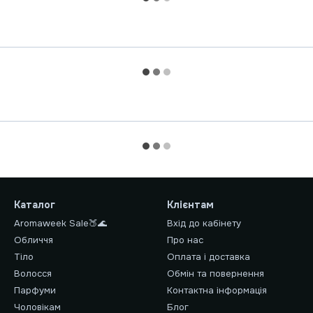
Каталог
Клієнтам
Aromaweek Sale🍑🌊
Вхід до кабінету
Обличчя
Про нас
Тіло
Оплата і доставка
Волосся
Обмін та повернення
Парфуми
Контактна інформація
Чоловікам
Блог