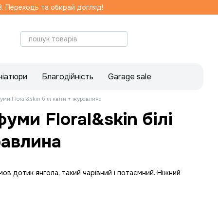
. Переходь та обирай догляд!
ніатюри
Благодійність
Garage sale
уми Floral&skin білі квіти + журавлина
уми Floral&skin білі
равлина
ов дотик янгола, такий чарівний і потаємний. Ніжний