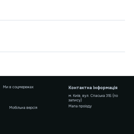
Ми в соцмережах
Контактна інформація
м. Київ, вул. Спаська 31Б (по
запису)
Мапа проїзду
Мобільна версія