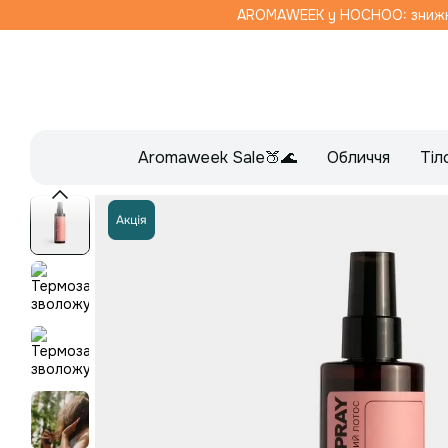
Перейти до основного контенту
AROMAWEEK y HOCHOO: знижка 
Aromaweek Sale🍑🌊
Обличчя
Тіл