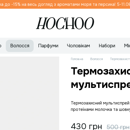
до -15% на весь догляд з ароматами моря та персика! 5-11.08
о
Волосся
Парфуми
Чоловікам
Набори
Мі
Головна
Волосся
Термозахист
Термозахи
мультиспр
Термозахисний мультиспрей 
протеїнами молочка та шовку
430 грн
500 грн