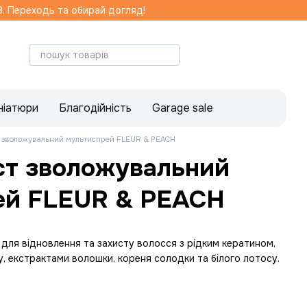
. Переходь та обирай догляд!
ніатюри
Благодійність
Garage sale
 зволожувальний мультиспрей FLEUR & PEACH
ст зволожувальний
ей FLEUR & PEACH
для відновлення та захисту волосся з рідким кератином,
, екстрактами волошки, кореня солодки та білого лотосу.