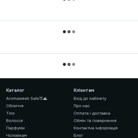
Каталог
Клієнтам
Aromaweek Sale🍑🌊
Вхід до кабінету
Обличчя
Про нас
Тіло
Оплата і доставка
Волосся
Обмін та повернення
Парфуми
Контактна інформація
Чоловікам
Блог