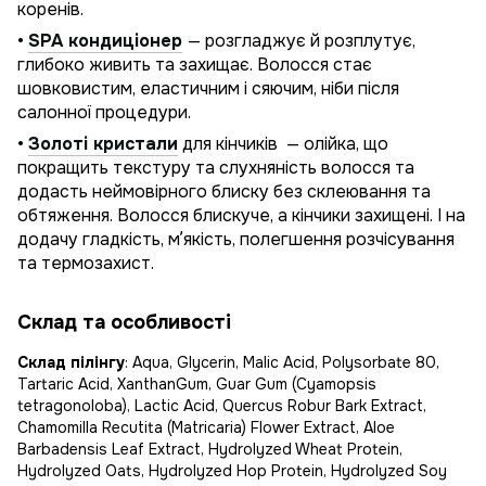
коренів.
•
SPA кондиціонер
— розгладжує й розплутує,
глибоко живить та захищає. Волосся стає
шовковистим, еластичним і сяючим, ніби після
салонної процедури.
•
Золоті кристали
для кінчиків — олійка, що
покращить текстуру та слухняність волосся та
додасть неймовірного блиску без склеювання та
обтяження. Волосся блискуче, а кінчики захищені. І на
додачу гладкість, мʼякість, полегшення розчісування
та термозахист.
Склад та особливості
Склад пілінгу
: Aqua, Glycerin, Malic Acid, Polysorbate 80,
Tartaric Acid, XanthanGum, Guar Gum (Cyamopsis
tetragonoloba), Lactic Acid, Quercus Robur Bark Extract,
Chamomilla Recutita (Matricaria) Flower Extract, Aloe
Barbadensis Leaf Extract, Hydrolyzed Wheat Protein,
Hydrolyzed Oats, Hydrolyzed Hop Protein, Hydrolyzed Soy