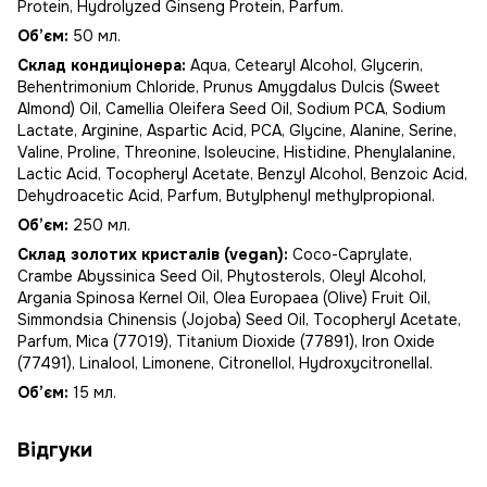
Protein, Hydrolyzed Ginseng Protein, Parfum.
Об’єм:
50 мл.
Склад кондиціонера:
Aqua, Cetearyl Alcohol, Glycerin,
Behentrimonium Chloride, Prunus Amygdalus Dulcis (Sweet
Almond) Oil, Camellia Oleifera Seed Oil, Sodium PCA, Sodium
Lactate, Arginine, Aspartic Acid, PCA, Glycine, Alanine, Serine,
Valine, Proline, Threonine, Isoleucine, Histidine, Phenylalanine,
Lactic Acid, Tocopheryl Acetate, Benzyl Alcohol, Benzoic Acid,
Dehydroacetic Acid, Parfum, Butylphenyl methylpropional.
Об’єм:
250 мл.
Склад золотих кристалів (vegan):
Coco-Caprylate,
Crambe Abyssinica Seed Oil, Phytosterols, Oleyl Alcohol,
Argania Spinosa Kernel Oil, Olea Europaea (Olive) Fruit Oil,
Simmondsia Chinensis (Jojoba) Seed Oil, Tocopheryl Acetate,
Parfum, Mica (77019), Titanium Dioxide (77891), Iron Oxide
(77491), Linalool, Limonene, Citronellol, Hydroxycitronellal.
Об’єм:
15 мл.
Відгуки