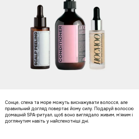
Сонце, спека та море можуть виснажувати волосся, але
правильний догляд повертає йому силу. Подаруй волоссю
домашній SPA-ритуал, щоб воно виглядало живим, м’яким і
доглянутим навіть у найспекотніші дні.