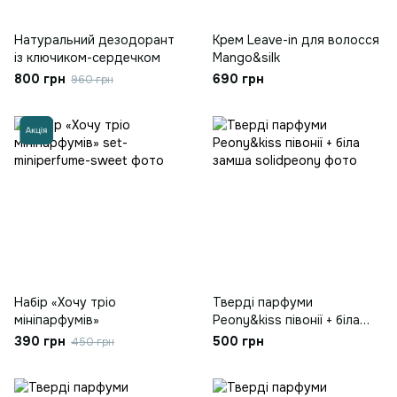
Натуральний дезодорант
Крем Leave-in для волосся
із ключиком-сердечком
Mango&silk
800 грн
690 грн
960 грн
Набір «Хочу тріо
Тверді парфуми
мініпарфумів»
Peony&kiss півонії + біла
замша
390 грн
500 грн
450 грн