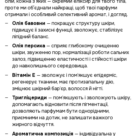
олій, кожна з яких — окремий еліксир для твого тіла,
проте ми обʼєднали найкращі, щоб твої парфуми
отримали і особливий селективний аромат, і догляд.
Олія бавовни
— покращує структуру шкіри,
підвищує її захисні функції, зволожує, стабілізує
ліпідний баланс.
Олія персика
— сприяє глибокому очищенню
шкіри, звуженню пор, нормалізації роботи сальних
залоз, підвищенню еластичності і стійкості шкіри
до навколишнього середовища.
Вітамін Е
— зволожує і пом’якшує епідерміс,
регенерує тканини, має протизапальну дію,
зміцнює шкірний бар’єр, волосся й нігті.
Тригліцериди
— пом’якшують і зволожують шкіру,
допомагають відновити після пігментації,
дозволяють парфумам бути однорідними,
приємними на дотик, не залишати важкого
жирного відчуття.
Ароматична композиція
— індивідуальна у