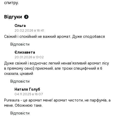
спитру.
Відгуки
3
Ольга
20.02.2026 в 16:41
Свіжий і спокійний не важкий аромат. Дуже сподобався
Відповісти
Єлизавета
20.01.2026 в 13:02
Дуже свіжий і водночас легкий ненавʼязливий аромат лісу
в прямому сенсі) приємний, але трохи специфічний я б
сказала, цікавий
Відповісти
Наталя Голуб
04.11.2025 в 16:07
Pureaura - це аромат мене! аромат чистоти, не парфумів, а
мене. Обожнюю таке.
Відповісти