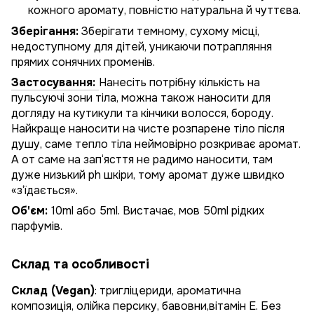
кожного аромату, повністю натуральна й чуттєва.
Зберігання:
Зберігати темному, сухому місці,
недоступному для дітей, уникаючи потрапляння
прямих сонячних променів.
Застосування:
Нанесіть потрібну кількість на
пульсуючі зони тіла, можна також наносити для
догляду на кутикули та кінчики волосся, бороду.
Найкраще наносити на чисте розпарене тіло після
душу, саме тепло тіла неймовірно розкриває аромат.
А от саме на зап‘ясття не радимо наносити, там
дуже низький ph шкіри, тому аромат дуже швидко
«з‘їдається».
Об'єм:
10ml або 5ml. Вистачає, мов 50ml рідких
парфумів.
Склад та особливості
Склад (Vegan)
: тригліцериди, ароматична
композиція, олійка персику, бавовни,вітамін Е. Без