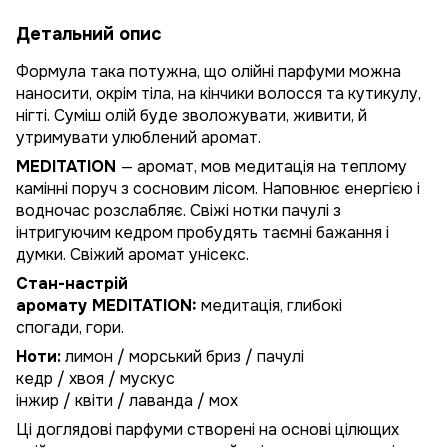
Детальний опис
Формула така потужна, що олійні парфуми можна
наносити, окрім тіла, на кінчики волосся та кутикулу,
нігті. Суміш олій буде зволожувати, живити, й
утримувати улюблений аромат.
MEDITATION
— аромат, мов медитація на теплому
камінні поруч з сосновим лісом. Наповнює енергією і
водночас розслабляє. Свіжі нотки пачулі з
інтригуючим кедром пробудять таємні бажання і
думки. Свіжий аромат унісекс.
Стан-настрій
аромату
MEDITATION
:
медитація, глибокі
спогади, гори.
Ноти:
лимон / морський бриз / пачулі
кедр / хвоя / мускус
інжир / квіти / лаванда / мох
Ці доглядові парфуми створені на основі цілющих